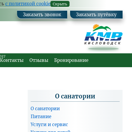
Ваш
Заказа
есь
с политикой cookie
Скрыть
комм
Заказать звонок
Заказать путёвку
027
Контакты
Отзывы
Бронирование
О санатории
О санатории
Питание
Услуги и сервис