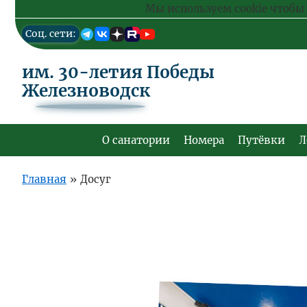
Мы используем cookie чтобы 
Перейти
Cоц. сети:
к
основному
содержанию
им. 30-летия Победы
Железноводск
О санатории
Номера
Путёвки
Л
Основная
навигация
Главная
»
Досуг