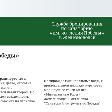
Служба бронирования
по санаторию
«им. 30-летия Победы»
г. Железноводск
Победы»
ранспорте:
до г.
Поездом:
до г.Минеральные воды, с
а, далее, чтобы не
привокзальной площади курсирует
, можно
маршрутное такси № 107
ться навигатором. По
«Минеральные Воды -
удет возможность
Железноводск», остановка -
томобиль на парковке
"Санаторий им.30-летия Победы"