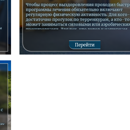
Чтобы процесс выздоровления проходил быстре
программы лечения обязательно включают
регулярную физическую активность. Для кого
достаточно прогулок по терренкурам, а кто-то
может заниматься силовыми или аэробически
и
тренировками. Для тех, кто готов к нагрузкам,
санатории «30 лет Победы» г. Железноводск
действует тренажерный зал.
Оснащение зала
Перейти
Здесь проходят занятия ЛФК, и коллективные
ые
тренировки для разных возрастных групп. Кро
этого, в зале установлены тренажеры для базо
силовых упражнений, есть кардио зона и своб
веса. Также зал оборудован для занятий йогой 
пилатесом.
 с
их