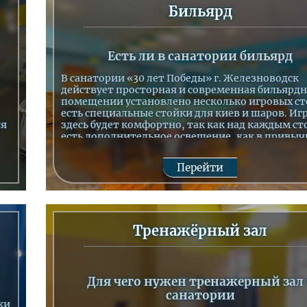
Бильярд
Есть ли в санатории бильярд
В санатории «30 лет Победы» г. Железноводск
действует просторная и современная бильярдн
помещении установлено несколько игровых ст
есть специальные стойки для киев и шаров. Иг
ся
здесь будет комфортно, так как над каждым с
есть дополнительное освещение, как в привы
заведениях для таких игр.
Положительный эффект от игр
Перейти
Не стоит недооценивать бильярд – это доволь
подвижная и требующая внимания и концент
игра. В процессе у игроков развивается коорд
движений, тренируется сердечная мышца и
Тренажёрный зал
приходит в норму нервная система. Поэтому е
вам не рекомендованы активные физические
нагрузки, то бильярд вполне подойдёт для
поддержания как хорошего настроения, так и
кровообращения.
Для чего нужен тренажерный зал 
санатории
ки