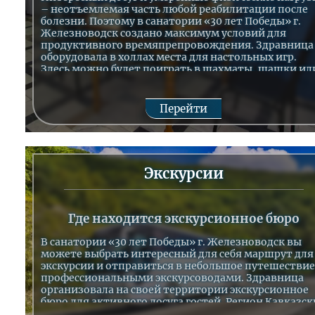
– неотъемлемая часть любой реабилитации после
болезни. Поэтому в санатории «30 лет Победы» г.
Железноводск создано максимум условий для
продуктивного времяпрепровождения. Здравница
оборудовала в холлах места для настольных игр.
Здесь можно будет поиграть в шахматы, шашки ил
нарды. Для игр установлены специальные столы,
чтобы игрокам было комфортно.
Настольный теннис в санатории
Перейти
Любители настольного тенниса смогут поиграть в
здравнице в удобном зале. Здесь установлены нов
столы для тенниса, предоставляются ракетки и
мячи. Игра будет полезна для поддержания
Экскурсии
физической формы и тренировки сердечной
мышцы.
Где находится экскурсионное бюро
В санатории «30 лет Победы» г. Железноводск вы
можете выбрать интересный для себя маршрут для
экскурсии и отправиться в небольшое путешествие
профессиональными экскурсоводами. Здравница
организовала на своей территории экскурсионное
бюро для активного досуга гостей. Регион Кавказск
Минеральных Вод богат историческими