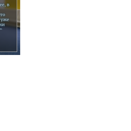
е, в
-то
 уже
ми
 в
ме
вых
одные
и