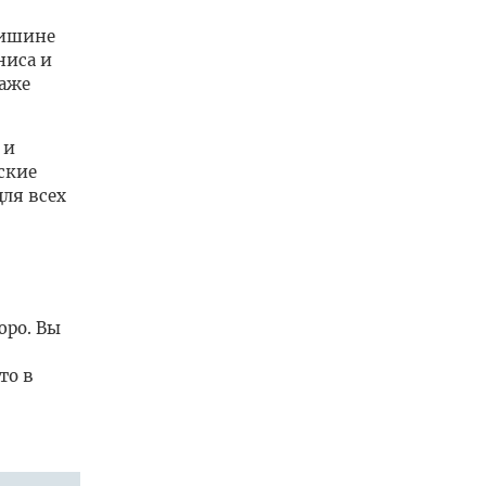
тишине
ниса и
таже
 и
ские
ля всех
юро. Вы
то в