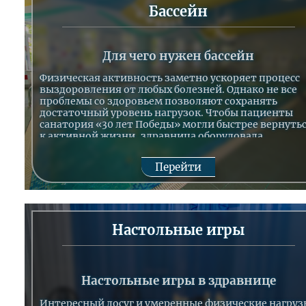
Бассейн
Для чего нужен бассейн
Физическая активность заметно ускоряет процесс
выздоровления от любых болезней. Однако не все
проблемы со здоровьем позволяют сохранять
достаточный уровень нагрузок. Чтобы пациенты
санатория «30 лет Победы» могли быстрее вернуть
к активной жизни, здравница оборудовала
полноценный бассейн. Он находится в одном из
корпусов на 1-м этаже.
Перейти
Оснащение бассейна в здравнице
В бассейне действуют несколько аква-тренажеров,
которые делают занятия здесь ещё и приятными.
Здравница Железноводска оснастили бассейн
Настольные игры
водяной горкой, гейзером, встречным течением и
водяной струей. Также есть специальная зона для
детей, где маленькие гости смогут безопасно
плавать.
Настольные игры в здравнице
Интересный досуг и умеренные физические нагруз