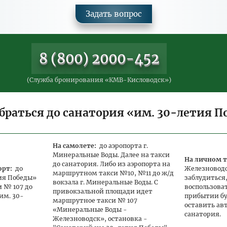
Задать вопрос
8 (800) 2000-452
(Служба бронирования «КМВ-Кисловодск»)
браться до санатория «им. 30-летия 
На самолете:
до аэропорта г.
Минеральные Воды. Далее на такси
На личном т
до санатория. Либо из аэропорта на
орт:
до
Железноводск
маршрутном такси №10, №11 до ж/д
ия Победы»
заблудиться
вокзала г. Минеральные Воды. С
 № 107 до
воспользова
привокзальной площади идет
им. 30-
прибытии б
маршрутное такси № 107
оставить ав
«Минеральные Воды -
санатория.
Железноводск», остановка -