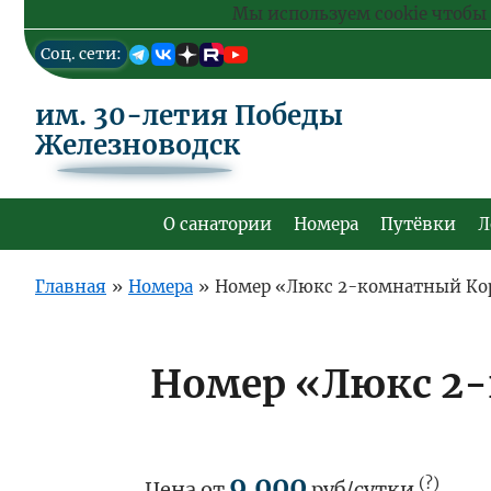
Мы используем cookie чтобы 
Перейти
Cоц. сети:
к
основному
содержанию
им. 30-летия Победы
Железноводск
О санатории
Номера
Путёвки
Л
Основная
навигация
Главная
»
Номера
»
Номер «Люкс 2-комнатный Кор
Номер «Люкс 2-
9 000
(?)
Цена от
руб/сутки