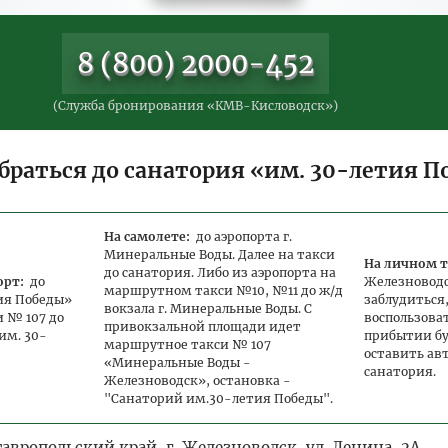
места
место реб.
размещение
места
10 150
8 650
0
15 250
8 (800) 2000-452
11 100
9 450
0
14 500
11 100
9 150
0
14 500
(Служба бронирования «КМВ-Кисловодск»)
9 350
8 220
0
14 050
-
-
6 500
-
браться до санатория «им. 30-летия 
9 140
7 790
0
13 750
-
-
8 100
-
На самолете:
до аэропорта г.
Минеральные Воды. Далее на такси
На личном т
до санатория. Либо из аэропорта на
орт:
до
Железноводск
иоде 26.12.2026 - 10.01.2027
маршрутном такси №10, №11 до ж/д
ия Победы»
заблудиться
вокзала г. Минеральные Воды. С
 № 107 до
воспользова
Цена
Цена доп.
Цена за осн.
Одноместное
привокзальной площади идет
основного
им. 30-
прибытии б
места
место реб.
размещение
места
маршрутное такси № 107
оставить ав
«Минеральные Воды -
санатория.
10 400
8 850
0
15 600
Железноводск», остановка -
"Санаторий им.30-летия Победы".
11 550
9 450
0
15 100
9 750
9 450
0
15 100
авропольский край, г. Железноводск, ул. Ленина, 2А