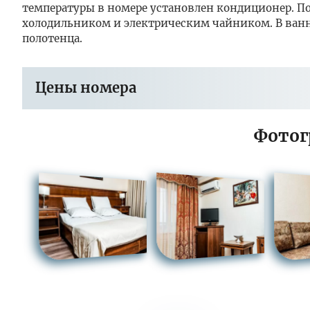
температуры в номере установлен кондиционер. 
холодильником и электрическим чайником. В ванн
полотенца.
Цены номера
Фотог
Заезд в пер
Тариф
Программа лечения
«Общетерапевтическая».
Программа «Тонус»
Программа лечения «Женское здоровье».
Программа "Дыши свобобно"
Программа лечения «Здоровый ребенок»
Программа «Антистресс»
Программа «Детская комплексная» для