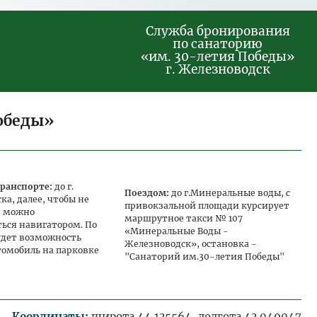
Служба бронирования
по санаторию
«им. 30-летия Победы»
г. Железноводск
Победы»
ранспорте:
до г.
Поездом:
до г.Минеральные воды, с
а, далее, чтобы не
привокзальной площади курсирует
, можно
маршрутное такси № 107
ться навигатором. По
«Минеральные Воды -
удет возможность
Железноводск», остановка -
томобиль на парковке
"Санаторий им.30-летия Победы"
Координаты:
широта 44.135564, долгота 43.049047