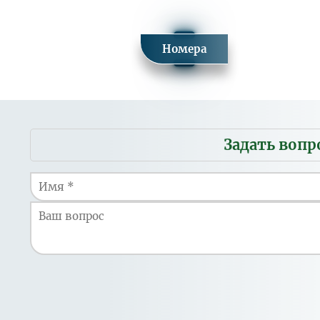
детей от 4-х до 14-и лет
Номера
Заезд в пер
Тариф
Программа лечения
«Общетерапевтическая».
Мобильное
Программа «Тонус»
Задать вопр
меню
Программа лечения «Женское здоровье».
Программа "Дыши свобобно"
Программа лечения «Здоровый ребенок»
Программа «Антистресс»
Программа «Детская комплексная» для
детей от 4-х до 14-и лет
Заезд в пер
Тариф