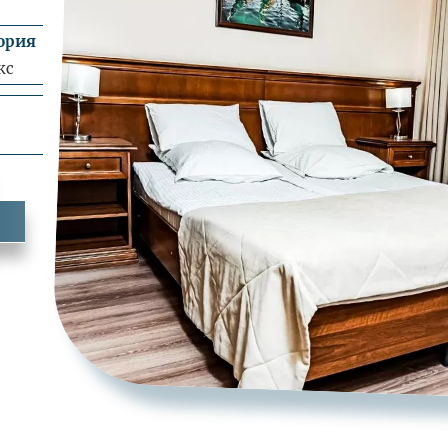
ория
кс