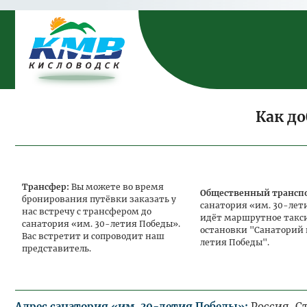
Программа лечения
«Общетерапевтическая».
Программа «Тонус»
Программа лечения «Женское здоровье».
Программа "Дыши свобобно"
Программа лечения «Здоровый ребенок»
Как до
Программа «Антистресс»
Программа «Детская комплексная» для
детей от 4-х до 14-и лет
Трансфер:
Вы можете во время
Общественный трансп
Заезд в пер
бронирования путёвки заказать у
санатория «им. 30-лет
нас встречу с трансфером до
идёт маршрутное такси
санатория «им. 30-летия Победы».
Тариф
остановки "Санаторий 
Вас встретит и сопроводит наш
летия Победы".
представитель.
Программа лечения
«Общетерапевтическая».
Программа «Тонус»
Программа лечения «Женское здоровье».
Адрес санатория «им. 30-летия Победы»:
Россия, Ст