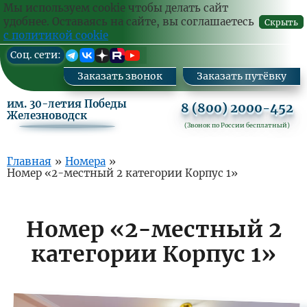
Ваш
Заказа
Мы используем cookie чтобы делать сайт
комм
удобнее. Оставаясь на сайте, вы соглашаетесь
Скрыть
с политикой cookie
Перейти
Cоц. сети:
к
основному
Заказать звонок
Заказать путёвку
содержанию
им. 30-летия Победы
8 (800) 2000-452
Железноводск
(Звонок по России бесплатный)
Основная
Главная
»
Номера
»
Номер «2-местный 2 категории Корпус 1»
навигация
Номер «2-местный 2
категории Корпус 1»