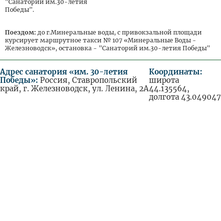
Цена
"Санаторий им.30-летия
Цена доп.
осн.
Тариф
основного
Победы".
места
место
места
реб.
Программа лечения
6 650
-
0
Поездом:
до г.Минеральные воды, с привокзальной площади
«Общетерапевтическая».
курсирует маршрутное такси № 107 «Минеральные Воды -
Программа «Тонус»
9 150
-
0
Железноводск», остановка - "Санаторий им.30-летия Победы"
Программа лечения
9 150
-
0
«Женское здоровье».
Адрес санатория «им. 30-летия
Координаты:
Программа "Дыши
Победы»:
Россия, Ставропольский
широта
6 320
-
0
свобобно"
край, г. Железноводск, ул. Ленина, 2А
44.135564,
долгота 43.049047
Программа лечения
-
-
4 250
«Здоровый ребенок»
Программа
5 990
-
0
«Антистресс»
Программа «Детская
комплексная» для детей
-
-
5 320
от 4-х до 14-и лет