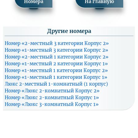
Номера
На главную
Программа «Детская
комплексная» для детей
-
-
5 760
от 4-х до 14-и лет
Другие номера
Заезд в периоде 31.08.2026 - 15.11.2026
Номер «2-местный 3 категории Корпус 2»
Цена за
Цена
Цена доп.
осн.
Номер «1-местный 3 категории Корпус 2»
Тариф
основного
места
место
места
реб.
Номер «2-местный 1 категории Корпус 2»
Номер «1-местный 2 категории Корпус 1»
Программа лечения
8 050
-
0
«Общетерапевтическая».
Номер «1-местный 1 категории Корпус 2»
Программа «Тонус»
10 350
-
0
Номер «1-местный 1 категории Корпус 1»
Программа лечения
Люкс 2-местный 1-комнатный (1 корпус)
10 350
-
0
«Женское здоровье».
Номер «Люкс 2-комнатный Корпус 2»
Программа "Дыши
7 650
-
0
Номер «Люкс 2-комнатный Корпус 1»
свобобно"
Номер «Люкс 3-комнатный Корпус 1»
Программа лечения
-
-
5 150
«Здоровый ребенок»
Программа
7 250
-
0
«Антистресс»
Программа «Детская
комплексная» для детей
-
-
6 440
от 4-х до 14-и лет