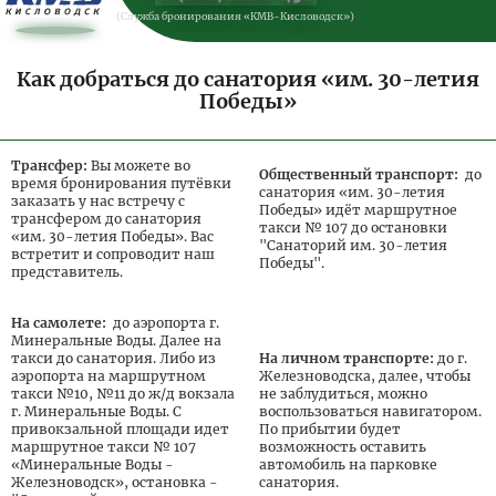
Заезд в периоде 26.12.2026 - 10.01.2027
(Служба бронирования «КМВ-Кисловодск»)
Цена за
Цена
Цена доп.
осн.
Тариф
основного
Как добраться до санатория «им. 30-летия
места
место
места
реб.
Победы»
Программа лечения
6 900
-
0
«Общетерапевтическая».
Программа «Тонус»
9 750
-
0
Трансфер:
Вы можете во
Общественный транспорт:
до
время бронирования путёвки
Программа лечения
санатория «им. 30-летия
9 750
-
0
заказать у нас встречу с
«Женское здоровье».
Победы» идёт маршрутное
трансфером до санатория
такси № 107 до остановки
Программа "Дыши
«им. 30-летия Победы». Вас
6 560
-
0
свобобно"
"Санаторий им. 30-летия
встретит и сопроводит наш
Победы".
представитель.
Программа лечения
-
-
4 400
«Здоровый ребенок»
Программа
6 210
-
0
На самолете:
до аэропорта г.
«Антистресс»
Минеральные Воды. Далее на
Программа «Детская
такси до санатория. Либо из
На личном транспорте:
до г.
комплексная» для детей
-
-
5 520
аэропорта на маршрутном
Железноводска, далее, чтобы
от 4-х до 14-и лет
такси №10, №11 до ж/д вокзала
не заблудиться, можно
г. Минеральные Воды. С
воспользоваться навигатором.
привокзальной площади идет
По прибытии будет
маршрутное такси № 107
возможность оставить
Заезд в периоде 11.01.2027 - 14.03.2027
«Минеральные Воды -
автомобиль на парковке
Железноводск», остановка -
санатория.
Цена за