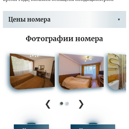
Цены номера
Фотографии номера
Заезд в периоде 12.05.2026 - 30.08.2026
Цена за
Цена
Цена доп.
осн.
Тариф
основного
места
место
места
реб.
Программа лечения
7 200
-
0
«Общетерапевтическая».
Программа «Тонус»
9 400
-
0
Программа лечения
9 400
-
0
«Женское здоровье».
❮
❯
Программа "Дыши
6 840
-
0
свобобно"
Программа лечения
-
-
4 600
«Здоровый ребенок»
Программа
6 480
-
0
«Антистресс»